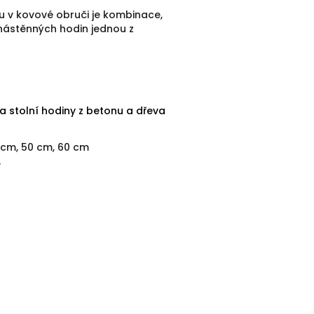
u v kovové obruči je kombinace,
nástěnných hodin jednou z
a stolní hodiny z betonu a dřeva
 cm, 50 cm, 60 cm
v