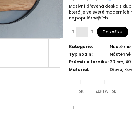
Masivní dřevěná deska z dub
která je ve světě moderních 
nejpopulárnějších.
Do košíku
Kategorie
:
Nástěnné 
Typ hodin
:
Nástěnné
Průměr ciferníku
:
30 cm, 40
Materiál
:
Dřevo, Ko
TISK
ZEPTAT SE
Facebook
Twitter