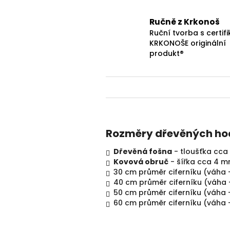
Ručně z Krkonoš
Ruční tvorba s certifi
KRKONOŠE originální
produkt®
Rozměry dřevěných hod
Dřevěná fošna
- tloušťka cca 
Kovová obruč
- šířka cca 4 m
30 cm průměr ciferníku (váha 
40 cm průměr ciferníku (váha
50 cm průměr ciferníku (váha
60 cm průměr ciferníku (váha