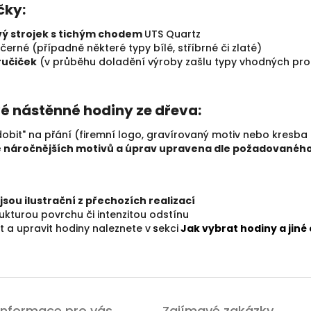
čky:
ý strojek s tichým chodem
UTS Quartz
 černé (případně některé typy bílé, stříbrné či zlaté)
 ručiček
(v průběhu doladění výroby zašlu typy vhodných pro 
vé nástěnné hodiny ze dřeva:
dobit" na přání (firemní logo, gravírovaný motiv nebo kresb
 náročnějších motivů a úprav upravena dle požadovanéh
sou ilustrační z přechozích realizací
trukturou povrchu či intenzitou odstínu
at a upravit hodiny naleznete v
s
ekci
Jak vybrat hodiny a jiné
Informace pro vás
Zajímavé zakázky