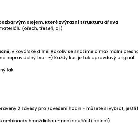
bezbarvým olejem, které zvýrazní strukturu dřeva
materiálu (ořech, třešeň, aj.)
ručně
, v kovářské dílně. Ačkoliv se snažíme o maximální přesno
ně nepravidelný tvar :-) Každý kus je tak opravdový originál.
ný lak
praveny 2 závěsy pro zavěšení hodin - můžete si vybrat, jestl
 kombinaci s hmoždinkou - není součástí balení)