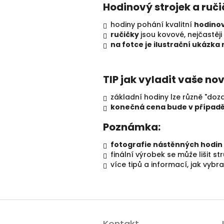
Hodinový strojek a ruči
hodiny pohání kvalitní
hodinov
ručičky
jsou kovové, nejčastěji
na fotce je ilustrační ukázka
TIP jak vyladit vaše no
základní hodiny lze různě "doz
konečná cena bude v případě
Poznámka:
fotografie nástěnných hodin j
finální výrobek se může lišit s
více tipů a informací, jak vybr
Z
á
Kontakt