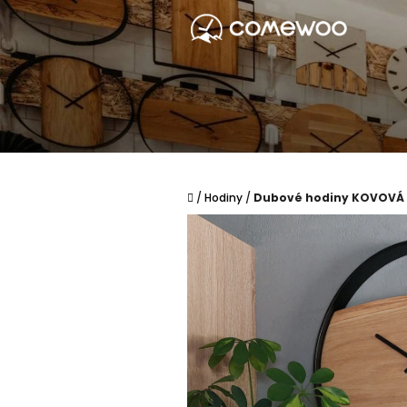
Přejít
na
obsah
Domů
/
Hodiny
/
Dubové hodiny KOVOVÁ