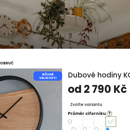
 OBRUČ
Dubové hodiny 
RŮZNÉ
VELIKOSTI
od
2 790 Kč
Měrná
Zvolte variantu
cena:
Průměr ciferníku
?