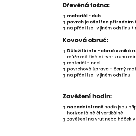
Dřevěná fošna:
materiál - dub
povrch je ošetřen přírodním 
na přání lze i v jiném odstínu / 
Kovová obruč:
Důležité info - obruč vzniká 
může mít finální tvar kruhu mír
materiál - ocel
povrchová úprava - černý mat
na přání lze i v jiném odstínu
Zavěšení hodin:
na zadní straně
hodin jsou při
horizontálně či vertikálně
zavěšení na vrut nebo háček v