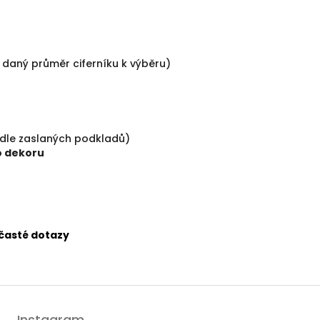
daný průměr ciferníku k výběru)
a dle zaslaných podkladů)
o dekoru
 časté dotazy
Instagram