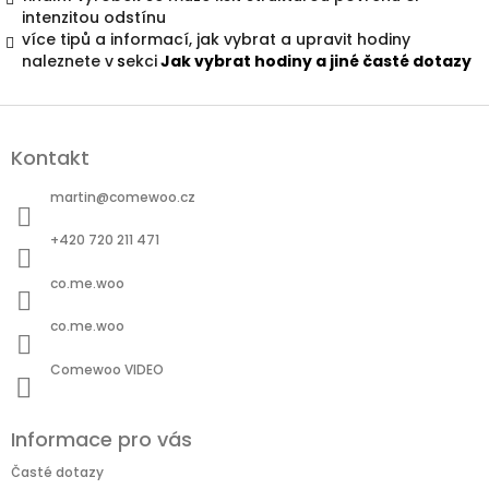
intenzitou odstínu
více tipů a informací, jak vybrat a upravit hodiny
naleznete v
s
ekci
Jak vybrat hodiny a jiné časté dotazy
Z
á
Kontakt
p
a
martin
@
comewoo.cz
t
í
+420 720 211 471
co.me.woo
co.me.woo
Comewoo VIDEO
Informace pro vás
Časté dotazy