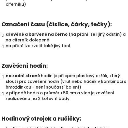
ciferníku)
Označení času (číslice, čárky, tečky):
dřevěné a barvené na černo
(na přání lze i jiný odstín) a
na ciferník dolepené
na přání lze zvolit také jiný font
Zavěšení hodin:
na zadní straně
hodin je přilepen plastový držák, který
slouží pro zavěšení hodin (vrut nebo háček v kombinaci s
hmoždinkou - není součástí balení)
v případě hodin o průměru 50 cm a více je zavěšení
realizováno na 2 kotevní body
Hodinový strojek a ručičky: