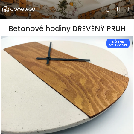
Přejít
Nák
Hledat
Přihlášen
na
obsah
koší
Betonové hodiny DŘEVĚNÝ PRUH
RŮZNÉ
VELIKOSTI