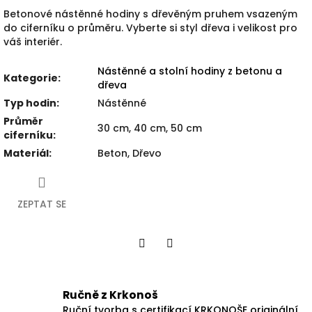
Betonové nástěnné hodiny s dřevěným pruhem vsazeným
do ciferníku o průměru. Vyberte si styl dřeva i velikost pro
váš interiér.
Nástěnné a stolní hodiny z betonu a
Kategorie
:
dřeva
Typ hodin
:
Nástěnné
Průměr
30 cm, 40 cm, 50 cm
ciferníku
:
Materiál
:
Beton, Dřevo
ZEPTAT SE
Facebook
Twitter
Ručně z Krkonoš
Ruční tvorba s certifikací KRKONOŠE originální