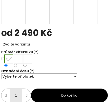
od
2 490 Kč
Měrná
Zvolte variantu
cena:
Průměr ciferníku
?
Označení času
?
Do košíku