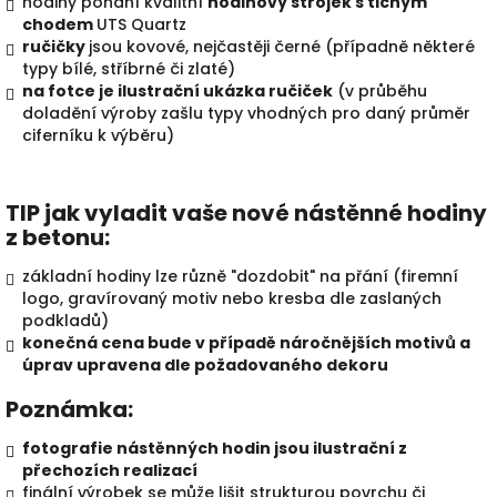
hodiny pohání kvalitní
hodinový strojek s tichým
chodem
UTS Quartz
ručičky
jsou kovové, nejčastěji černé (případně některé
typy bílé, stříbrné či zlaté)
na fotce je ilustrační ukázka ručiček
(v průběhu
doladění výroby zašlu typy vhodných pro daný průměr
ciferníku k výběru)
TIP jak vyladit vaše nové nástěnné hodiny
z betonu:
základní hodiny lze různě "dozdobit" na přání (firemní
logo, gravírovaný motiv nebo kresba dle zaslaných
podkladů)
konečná cena bude v případě náročnějších motivů a
úprav upravena dle požadovaného dekoru
Poznámka:
fotografie nástěnných hodin jsou ilustrační z
přechozích realizací
finální výrobek se může lišit strukturou povrchu či