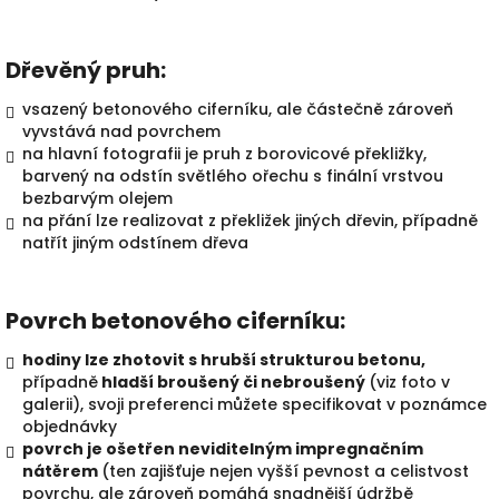
Dřevěný pruh:
vsazený betonového ciferníku, ale částečně zároveň
vyvstává nad povrchem
na hlavní fotografii je pruh z borovicové překližky,
barvený na odstín světlého ořechu s finální vrstvou
bezbarvým olejem
na přání lze realizovat z překližek jiných dřevin, případně
natřít jiným odstínem dřeva
Povrch betonového ciferníku:
hodiny lze zhotovit s hrubší strukturou betonu,
případně
hladší broušený či nebroušený
(viz foto v
galerii), svoji preferenci můžete specifikovat v poznámce
objednávky
povrch je ošetřen neviditelným impregnačním
nátěrem
(ten zajišťuje nejen vyšší pevnost a celistvost
povrchu, ale zároveň pomáhá snadnější údržbě