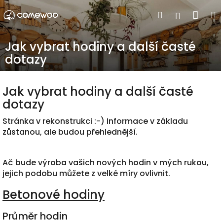
Přejít
Nák
Hledat
Přihlášen
na
obsah
koší
Jak vybrat hodiny a další časté
dotazy
Jak vybrat hodiny a další časté
dotazy
Stránka v rekonstrukci :-) Informace v základu
zůstanou, ale budou přehlednější.
Ač bude výroba vašich nových hodin v mých rukou,
jejich podobu můžete z velké míry ovlivnit.
Betonové hodiny
Průměr hodin