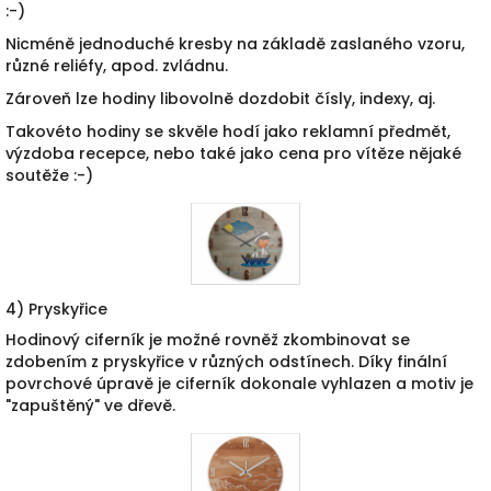
:-)
Nicméně jednoduché kresby na základě zaslaného vzoru,
různé reliéfy, apod. zvládnu.
Zároveň lze hodiny libovolně dozdobit čísly, indexy, aj.
Takovéto hodiny se skvěle hodí jako reklamní předmět,
výzdoba recepce, nebo také jako cena pro vítěze nějaké
soutěže :-)
4) Pryskyřice
Hodinový ciferník je možné rovněž zkombinovat se
zdobením z pryskyřice v různých odstínech. Díky finální
povrchové úpravě je ciferník dokonale vyhlazen a motiv je
"zapuštěný" ve dřevě.