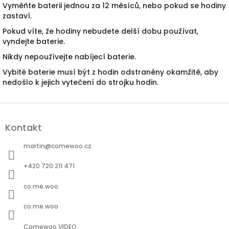
Vyměňte baterii jednou za 12 měsíců, nebo pokud se hodiny
zastaví.
Pokud víte, že hodiny nebudete delší dobu používat,
vyndejte baterie.
Nikdy nepoužívejte nabíjecí baterie.
Vybité baterie musí být z hodin odstraněny okamžitě, aby
nedošlo k jejich vytečení do strojku hodin.
Z
á
Kontakt
p
a
martin
@
comewoo.cz
t
í
+420 720 211 471
co.me.woo
co.me.woo
Comewoo VIDEO