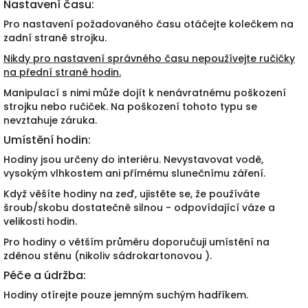
Nastavení času:
Pro nastavení požadovaného času otáčejte kolečkem na
zadní straně strojku.
Nikdy pro nastavení správného času nepoužívejte ručičky
na přední straně hodin.
Manipulací s nimi může dojít k nenávratnému poškození
strojku nebo ručiček. Na poškození tohoto typu se
nevztahuje záruka.
Umístění hodin:
Hodiny jsou určeny do interiéru. Nevystavovat vodě,
vysokým vlhkostem ani přímému slunečnímu záření.
Když věšíte hodiny na zeď, ujistěte se, že používáte
šroub/skobu dostatečně silnou - odpovídající váze a
velikosti hodin.
Pro hodiny o větším průměru doporučuji umístění na
zděnou stěnu (nikoliv sádrokartonovou ).
Péče a údržba:
Hodiny otírejte pouze jemným suchým hadříkem.