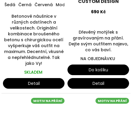
CUSTOM DESIGN
Šedá
Černá
Červená
Modrá
Zelená
Žlutá
690 Kč
Betonové náušnice v
různých odstínech a
velikostech. Originální
Dřevěný motýlek s
kombinace broušeného
gravírovaným na přání.
betonu s chirurgickou ocelí
Dejte svým outfitem najevo,
vyšperkuje váš outfit na
co vás baví.
maximum. Decentní, vkusné
a nepřehlédnutelné. Tak
NA OBJEDNÁVKU
jako Vy!
Do košíku
SKLADEM
Detail
Detail
MOTIV NA PŘÁNÍ
MOTIV NA PŘÁNÍ