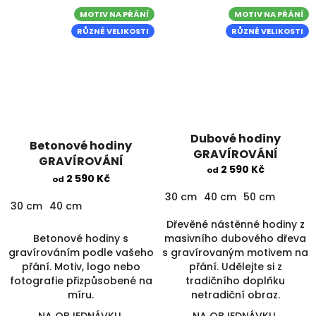
MOTIV NA PŘÁNÍ
MOTIV NA PŘÁNÍ
RŮZNÉ VELIKOSTI
RŮZNÉ VELIKOSTI
Dubové hodiny
Betonové hodiny
GRAVÍROVÁNÍ
GRAVÍROVÁNÍ
2 590 Kč
od
2 590 Kč
od
30 cm
40 cm
50 cm
30 cm
40 cm
Dřevěné nástěnné hodiny z
Betonové hodiny s
masivního dubového dřeva
gravírováním podle vašeho
s gravírovaným motivem na
přání. Motiv, logo nebo
přání. Udělejte si z
fotografie přizpůsobené na
tradičního doplňku
míru.
netradiční obraz.
NA OBJEDNÁVKU
NA OBJEDNÁVKU