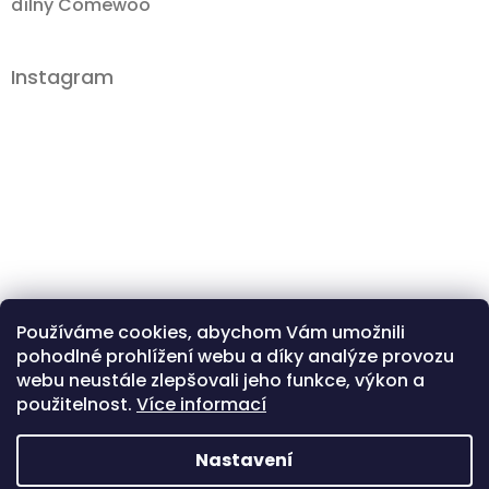
dílny Comewoo
Instagram
Používáme cookies, abychom Vám umožnili
pohodlné prohlížení webu a díky analýze provozu
Sledovat na Instagramu
webu neustále zlepšovali jeho funkce, výkon a
použitelnost.
Více informací
Instagram
Facebook
Nastavení