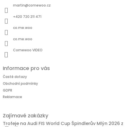
a
martin
@
comewoo.cz
t
í
+420 720 211 471
co.me.woo
co.me.woo
Comewoo VIDEO
Informace pro vás
Časté dotazy
Obchodní podmínky
GDPR
Reklamace
Zajímavé zakázky
Trofeje na Audi FIS World Cup Špindlerův Mlýn 2026 z