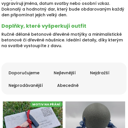
vygravíruji jména, datum svatby nebo osobní vzkaz.
Dokonalý a hodnotný dar, který bude obdarovaným každý
den připomínat jejich velký den.
Doplňky, které vyšperkují outfit
Ručně dělané betonové dřevěné motýlky a minimalistické
betonové či dřevěné náušnice. Ideální detaily, díky kterým
na svatbě vystoupíte z davu.
Ř
a
Doporučujeme
Nejlevnější
Nejdražší
z
e
Nejprodávanější
Abecedně
n
í
V
p
MOTIV NA PŘÁNÍ
ý
r
p
o
i
d