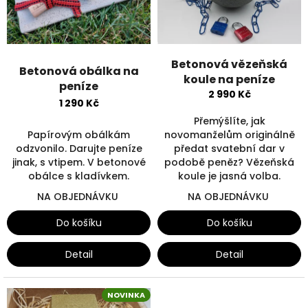
s
u
p
k
r
t
o
ů
d
Betonová vězeňská
Betonová obálka na
u
koule na peníze
peníze
k
2 990 Kč
1 290 Kč
t
ů
Přemýšlíte, jak
Papírovým obálkám
novomanželům originálně
odzvonilo. Darujte peníze
předat svatební dar v
jinak, s vtipem. V betonové
podobě peněz? Vězeňská
obálce s kladívkem.
koule je jasná volba.
NA OBJEDNÁVKU
NA OBJEDNÁVKU
Do košíku
Do košíku
Detail
Detail
NOVINKA