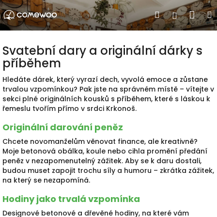
Přejít
Nák
Hledat
Přihlášen
na
obsah
koší
Svatební dary a originální dárky s
příběhem
Hledáte dárek, který vyrazí dech, vyvolá emoce a zůstane
trvalou vzpomínkou? Pak jste na správném místě – vítejte v
sekci plné originálních kousků s příběhem, které s láskou k
řemeslu tvořím přímo v srdci Krkonoš.
Originální darování peněz
Chcete novomanželům věnovat finance, ale kreativně?
Moje betonová obálka, koule nebo cihla promění předání
peněz v nezapomenutelný zážitek. Aby se k daru dostali,
budou muset zapojit trochu síly a humoru – zkrátka zážitek,
na který se nezapomíná.
Hodiny jako trvalá vzpomínka
Designové betonové a dřevěné hodiny, na které vám