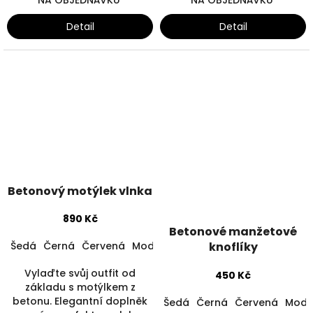
Detail
Detail
Betonový motýlek vlnka
890 Kč
Betonové manžetové
Šedá
Černá
Červená
Modrá
Zelená
knoflíky
Žlutá
Vylaďte svůj outfit od
450 Kč
základu s motýlkem z
betonu. Elegantní doplněk
Šedá
Černá
Červená
Modr