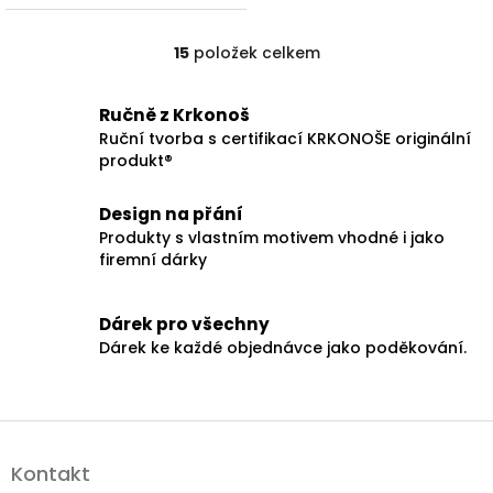
15
položek celkem
O
v
l
Ručně z Krkonoš
á
Ruční tvorba s certifikací KRKONOŠE originální
d
produkt®
a
c
í
Design na přání
p
Produkty s vlastním motivem vhodné i jako
r
firemní dárky
v
k
y
Dárek pro všechny
v
Dárek ke každé objednávce jako poděkování.
ý
p
i
s
Z
u
á
Kontakt
p