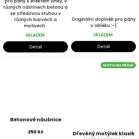
pro pány s efektem vlnky, v
různých odstínech betonu a
se středovou stuhou v
Originální doplněk pro pány
různých barvách a
v obleku :-)
motivech.
SKLADEM
SKLADEM
Detail
Detail
MOTIV NA PŘÁNÍ
Betonové náušnice
250 Kč
Dřevěný motýlek klasik