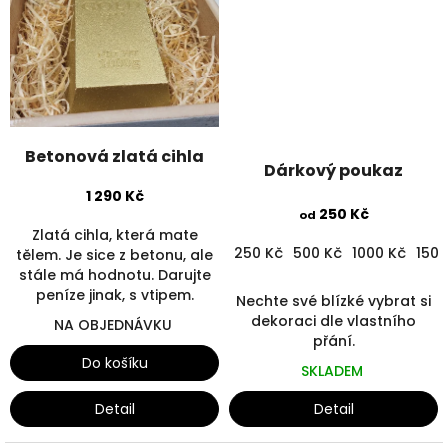
Betonová zlatá cihla
Dárkový poukaz
1 290 Kč
250 Kč
od
Zlatá cihla, která mate
250 Kč
500 Kč
1000 Kč
1500
tělem. Je sice z betonu, ale
stále má hodnotu. Darujte
peníze jinak, s vtipem.
Nechte své blízké vybrat si
dekoraci dle vlastního
NA OBJEDNÁVKU
přání.
Do košíku
SKLADEM
Detail
Detail