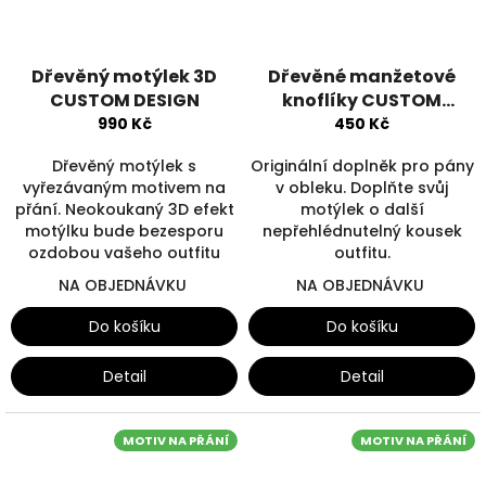
Dřevěný motýlek 3D
Dřevěné manžetové
CUSTOM DESIGN
knoflíky CUSTOM
DESIGN
990 Kč
450 Kč
Dřevěný motýlek s
Originální doplněk pro pány
vyřezávaným motivem na
v obleku. Doplňte svůj
přání. Neokoukaný 3D efekt
motýlek o další
motýlku bude bezesporu
nepřehlédnutelný kousek
ozdobou vašeho outfitu
outfitu.
NA OBJEDNÁVKU
NA OBJEDNÁVKU
Do košíku
Do košíku
Detail
Detail
MOTIV NA PŘÁNÍ
MOTIV NA PŘÁNÍ