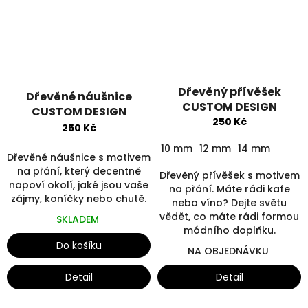
Dřevěný přívěšek
Dřevěné náušnice
CUSTOM DESIGN
CUSTOM DESIGN
250 Kč
250 Kč
10 mm
12 mm
14 mm
Dřevěné náušnice s motivem
na přání, který decentně
Dřevěný přívěšek s motivem
napoví okolí, jaké jsou vaše
na přání. Máte rádi kafe
zájmy, koníčky nebo chutě.
nebo víno? Dejte světu
vědět, co máte rádi formou
SKLADEM
módního doplňku.
Do košíku
NA OBJEDNÁVKU
Detail
Detail