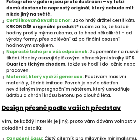
Fotografie v galerii jsou proto ilustrační – vy totiž
domů dostanete naprostý originál, který nebude mít
nikdo jiný na světě.
Certifikovaná kvalita z hor:
Jako hrdý držitel certifikátu
KRKONOŠE originální produkt®
ručím za to, že každé
hodiny prošly mýma rukama, a to hned několikrát – od
výroby formy, přes odlévání až po finální osazení
hodinovým strojkem.
Naprosté ticho pro váš odpočinek:
Zapomeňte na rušivé
tikání. Hodiny osazuji špičkovými německými strojky
UTS
Quartz s tichým chodem
, takže se hodí i do ložnic nebo
pracoven.
Materiál, který vydrží generace:
Používám masivní
materiály, žádné imitace. Povrch je navíc ošetřen
neviditelným impregnačním nátěrem, který usnadňuje
údržbu a chrání krásu betonu po dlouhá léta.
Design přesně podle vašich představ
Vím, že každý interiér je jiný, proto vám dávám volnost v
doladění detailů:
Označení času:
Čistý ciferník pro milovníky minimalismu,