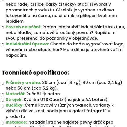
nebo raději číslice, čárky či tečky? Stačí si vybrat v
parametrech produktu. Číselník je vyroben ze dřeva
lakovaného na černo, na ciferník je přilepen kvalitním
lepidlem.
Povrch na přání:
Preferujete hrubší industriální strukturu,
nebo hladký, sametově broušený povrch? Napište mi
svou preferenci do poznámky v objednávce.
Individuální úprava:
Chcete do hodin vygravírovat logo,
věnování nebo siluetu hor? Moje dílna je otevřená vašim
nápadům.
Technické specifikace:
Průměry a váha:
30 cm (cca 1,4 kg), 40 cm (cca 2,4 kg)
nebo 50 cm (cca 5,2 kg).
Materiál:
Ručně litý beton.
Strojek:
Kvalitní UTS Quartz (na jednu AA baterii).
Ručičky:
Černé kovové v různých tvarech, varianty k
výběru dle velikosti hodin jsou v galerii fotografií u
produktu
Instalace:
Na zadní straně najdete pevný držák pro