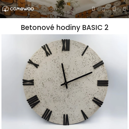
Přejít
Nák
Hledat
Přihlášen
na
obsah
koší
Betonové hodiny BASIC 2