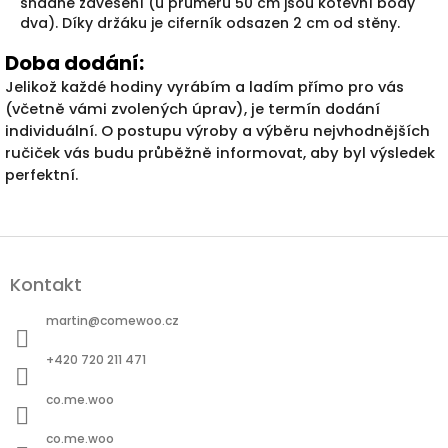
snadné zavěšení (u průměru 50 cm jsou kotevní body
dva). Díky držáku je ciferník odsazen 2 cm od stěny.
Doba dodání:
Jelikož každé hodiny vyrábím a ladím přímo pro vás
(včetně vámi zvolených úprav), je termín dodání
individuální. O postupu výroby a výběru nejvhodnějších
ručiček vás budu průběžně informovat, aby byl výsledek
perfektní.
Z
á
Kontakt
p
a
martin
@
comewoo.cz
t
í
+420 720 211 471
co.me.woo
co.me.woo