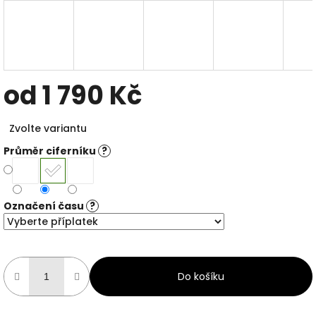
od
1 790 Kč
Měrná
Zvolte variantu
cena:
Průměr ciferníku
?
Označení času
?
Do košíku