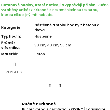
Betonové hodiny, které netikají a vyprávějí příběh.
Ručně
vyráběný unikát z Krkonoš s nezaměnitelnou texturou,
kterou nikdo jiný mít nebude.
Nástěnné a stolní hodiny z betonu a
Kategorie
:
dřeva
Typ hodin
:
Nástěnné
Průměr
30 cm, 40 cm, 50 cm
ciferníku
:
Materiál
:
Beton
ZEPTAT SE
Facebook
Twitter
Ručně z Krkonoš
Ruční tvorba s certifikací KRKONOŠE originální