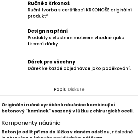
Ručně z Krkonoš
Ruční tvorba s certifikací KRKONOŠE originální
produkt®
Design na přání
Produkty s vlastním motivem vhodné i jako
firemní dárky
Dárek pro všechny
Dárek ke každé objednávce jako poděkování.
Popis
Diskuze
Originální ručně vyráběné náušnice kombinující
betonový "kamínek" vsazený v lůžku z chirurgické oceli.
Komponenty náušnic
Beton je odlit přímo do lůžka v daném odstínu,
následně
je obroušen a lakován neviditelným nátěrem.