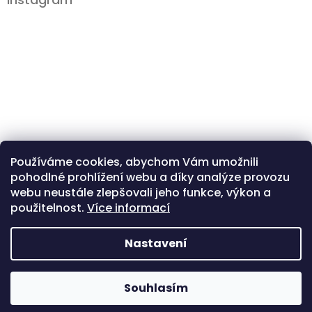
Používáme cookies, abychom Vám umožnili
pohodlné prohlížení webu a díky analýze provozu
Sledovat na Instagramu
webu neustále zlepšovali jeho funkce, výkon a
použitelnost.
Více informací
Instagram
Facebook
Nastavení
Copyright 2026
Comewoo | bytové dekorace
Vytvořil Shoptet
Souhlasím
& módní doplňky
. Všechna práva vyhrazena.
Upravit nastavení
cookies