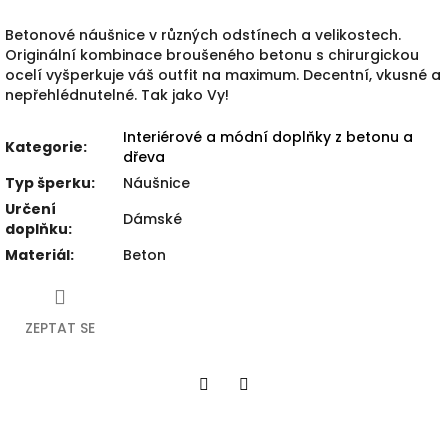
Betonové náušnice v různých odstínech a velikostech.
Originální kombinace broušeného betonu s chirurgickou
ocelí vyšperkuje váš outfit na maximum. Decentní, vkusné a
nepřehlédnutelné. Tak jako Vy!
Interiérové a módní doplňky z betonu a
Kategorie
:
dřeva
Typ šperku
:
Náušnice
Určení
Dámské
doplňku
:
Materiál
:
Beton
ZEPTAT SE
Facebook
Twitter