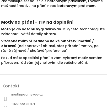
Zkombinujte set náušnic s
betonovým přívěskem
, rovněž s
možností motivu na přání nebo
betonovým prstenem
.
Motiv na přání - TIP na doplnění
Motiv je do betonu vygravírován.
Díky této technologii lze
zvládnout i větší detaily obrazu.
V zásobě mám připraveno velké množství motivů /
obrázků
(od sportovní oblasti, přes přírodní motivy, po
různé zájmové / chuťové "preference"
Pokud máte speciální přání a vámi vybraný motiv nemám
připraven, rád vám jej zhotovím dle vašeho přání.
Z
á
Kontakt
p
a
martin
@
comewoo.cz
t
í
+420 720 211 471