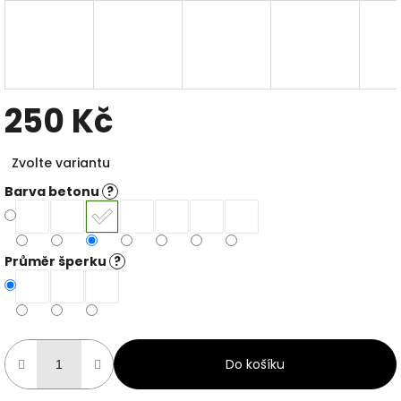
250 Kč
Měrná
Zvolte variantu
cena:
Barva betonu
?
Průměr šperku
?
Do košíku