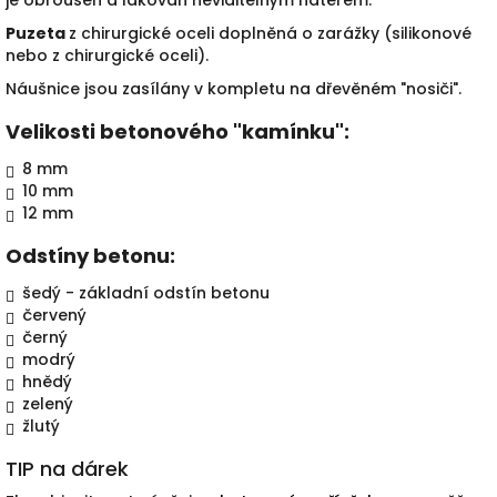
Puzeta
z chirurgické oceli doplněná o zarážky (silikonové
nebo z chirurgické oceli).
Náušnice jsou zasílány v kompletu na dřevěném "nosiči".
Velikosti betonového "kamínku":
8 mm
10 mm
12 mm
Odstíny betonu:
šedý - základní odstín betonu
červený
černý
modrý
hnědý
zelený
žlutý
TIP na dárek