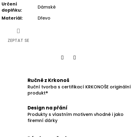
Určení
Dámské
doplňku
:
Materiál
:
Dřevo
ZEPTAT SE
Facebook
Twitter
Ručně z Krkonoš
Ruční tvorba s certifikací KRKONOŠE originální
produkt®
Design na přání
Produkty s vlastním motivem vhodné i jako
firemní dárky