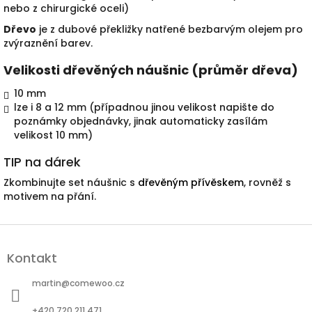
nebo z chirurgické oceli)
Dřevo
je z dubové překližky natřené bezbarvým olejem pro
zvýraznění barev.
Velikosti dřevěných náušnic (průměr dřeva)
10 mm
lze i 8 a 12 mm (případnou jinou velikost napište do
poznámky objednávky, jinak automaticky zasílám
velikost 10 mm)
TIP na dárek
Zkombinujte set náušnic s
dřevěným přívěskem
, rovněž s
motivem na přání.
Z
á
Kontakt
p
a
martin
@
comewoo.cz
t
í
+420 720 211 471