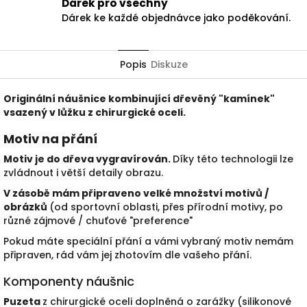
Dárek pro všechny
Dárek ke každé objednávce jako poděkování.
Popis
Diskuze
Originální náušnice kombinující dřevěný "kamínek"
vsazený v lůžku z chirurgické oceli.
Motiv na přání
Motiv je do dřeva vygravírován.
Díky této technologii lze
zvládnout i větší detaily obrazu.
V zásobě mám připraveno velké množství motivů /
obrázků
(od sportovní oblasti, přes přírodní motivy, po
různé zájmové / chuťové "preference"
Pokud máte speciální přání a vámi vybraný motiv nemám
připraven, rád vám jej zhotovím dle vašeho přání.
Komponenty náušnic
Puzeta
z chirurgické oceli doplněná o zarážky (silikonové