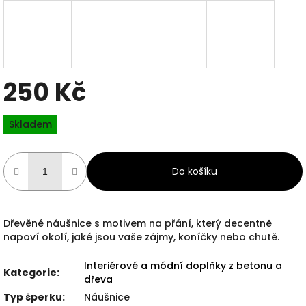
250 Kč
Měrná
Skladem
cena:
Do košíku
Dřevěné náušnice s motivem na přání, který decentně
napoví okolí, jaké jsou vaše zájmy, koníčky nebo chutě.
Interiérové a módní doplňky z betonu a
Kategorie
:
dřeva
Typ šperku
:
Náušnice