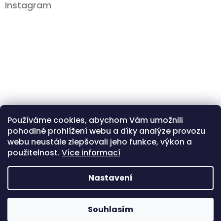
Instagram
Používáme cookies, abychom Vám umožnili
pohodlné prohlížení webu a díky analýze provozu
Sledovat na Instagramu
webu neustále zlepšovali jeho funkce, výkon a
použitelnost.
Více informací
Instagram
Facebook
Nastavení
Copyright 2026
Comewoo | bytové dekorace
Vytvořil Shoptet
Souhlasím
& módní doplňky
. Všechna práva vyhrazena.
Upravit nastavení
cookies