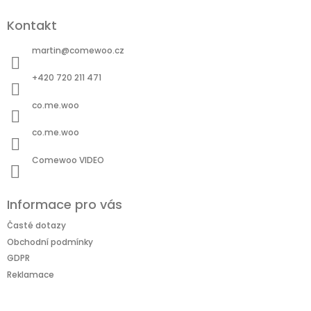
á
Kontakt
p
a
martin
@
comewoo.cz
t
í
+420 720 211 471
co.me.woo
co.me.woo
Comewoo VIDEO
Informace pro vás
Časté dotazy
Obchodní podmínky
GDPR
Reklamace