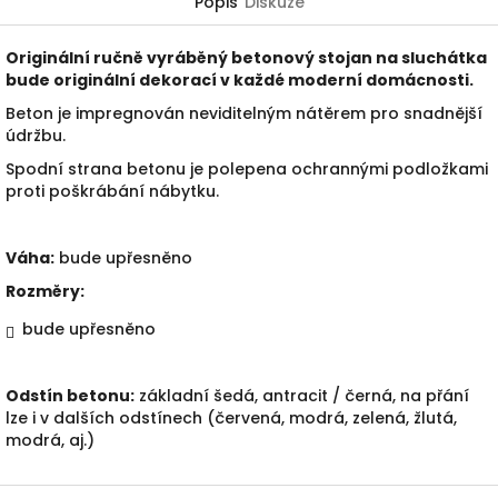
Popis
Diskuze
Originální ručně vyráběný betonový stojan na sluchátka
bude originální dekorací v každé moderní domácnosti.
Beton je impregnován neviditelným nátěrem pro snadnější
údržbu.
Spodní strana betonu je polepena ochrannými podložkami
proti poškrábání nábytku.
Váha:
bude upřesněno
Rozměry:
bude upřesněno
Odstín betonu:
základní šedá, antracit / černá, na přání
lze i v dalších odstínech (červená, modrá, zelená, žlutá,
modrá, aj.)
Z